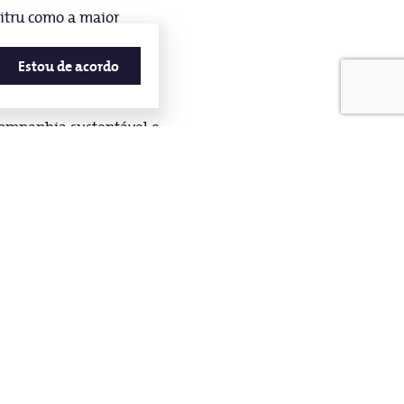
itru como a maior
Estou de acordo
ue essas possibilidades
companhia sustentável e
 em ampliar o acesso ao
de. Estou orgulhoso em
o que esse é o caminho
m Matos.
ian e o Centro de
lmente e de forma