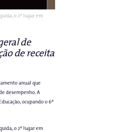
quida, o 2º lugar em
geral de
ção de receita
ntamento anual que
e de desempenho. A
e Educação, ocupando o 6º
quida, o 2º lugar em