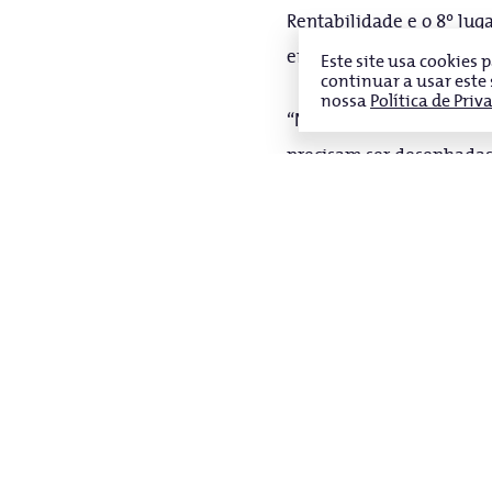
Rentabilidade e o 8º lu
empresa de Educação do S
Este site usa cookies
continuar a usar este
nossa
Política de Priv
“Na Vitru, carregamos a c
precisam ser desenhadas
transformadora. Por isso
ensino superior de qualid
ver a nossa evolução e o
certo para chegarmos cad
O Valor 1000 é realizado
Estudos em Finanças da F
comparativa, as empresas