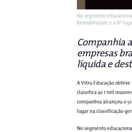
No segmento educacional,
Rentabilidade e o 8º lug
Companhia al
empresas bras
líquida e de
A Vitru Educação obteve 
classifica as 1 mil maio
companhia alcançou o 518º
lugar na classificação ger
No segmento educacional,