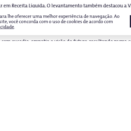
gar em Receita Líquida. O levantamento também destacou a V
ul do país, entre todas as companhias sediadas na região.
 para lhe oferecer uma melhor experiência de navegação. Ao
 site, você concorda com o uso de cookies de acordo com
acidade
.
onvicção de que educar é construir novas possibilidades, e q
 com ousadia, empatia e visão de futuro, resultando numa 
, estarmos no ranking Valor 1000 reflete nosso compromisso
ade no Brasil, aliando eficiência, inovação e sustentabilida
 quanto estamos nos destacando no cenário nacional. Acredit
a vez mais longe”, destaca o CEO da Vitru Educação, Willia
 pelo jornal Valor Econômico em parceria com a Serasa Exper
GV-EAESP. O ranking é referência nacional e avalia, setoria
 de capital aberto e fechado de todo o país.