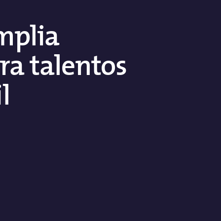
amplia
ra talentos
l