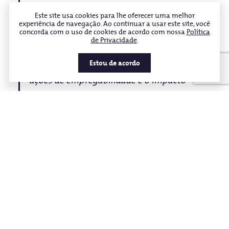
oportunidades que impulsionam suas
Este site usa cookies para lhe oferecer uma melhor
experiência de navegação. Ao continuar a usar este site, você
carreiras e promovem a permanência e o
concorda com o uso de cookies de acordo com nossa
Política
de Privacidade
.
sucesso nos estudos. O engajamento que
alcançamos demonstra a força das nossas
Estou de acordo
ações de empregabilidade e o impacto
positivo que essas iniciativas têm na vida
acadêmica e profissional dos nossos
estudantes," afirma Rodrigo Tudes,
especialista em Carreiras da Vitru.
Essa conquista reforça o compromisso da Vitru
com o desenvolvimento de seus estudantes,
alinhando-se a outras iniciativas oferecidas