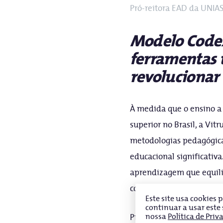
Pró-reitora EAD da UNIA
Modelo Codex
ferramentas 
revolucionar
À medida que o ensino a 
superior no Brasil, a Vit
metodologias pedagógica
educacional significativ
aprendizagem que equili
contemporâneo.
Este site usa cookies
continuar a usar este
nossa
Política de Priv
Projetado para priorizar