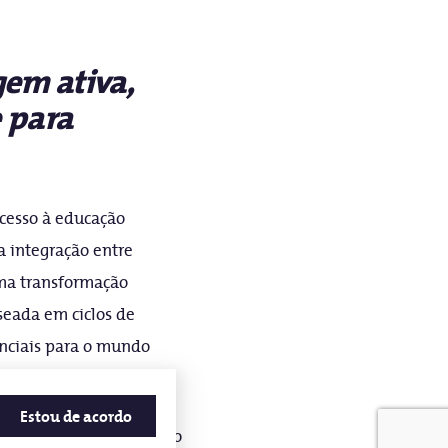
em ativa,
e para
acesso à educação
a integração entre
uma transformação
seada em ciclos de
enciais para o mundo
Estou de acordo
ão para desafios reais, o