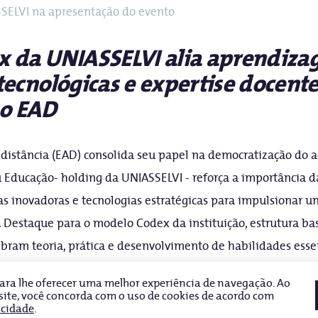
SSELVI na apresentação do evento
 da UNIASSELVI alia aprendizag
tecnológicas e expertise docent
 o EAD
distância (EAD) consolida seu papel na democratização do 
ru Educação- holding da UNIASSELVI - reforça a importância d
s inovadoras e tecnologias estratégicas para impulsionar 
a. Destaque para o modelo Codex da instituição, estrutura ba
bram teoria, prática e desenvolvimento de habilidades ess
 para lhe oferecer uma melhor experiência de navegação. Ao
 site, você concorda com o uso de cookies de acordo com
acidade
.
 a autonomia do estudante, o pensamento crítico e a preparaç