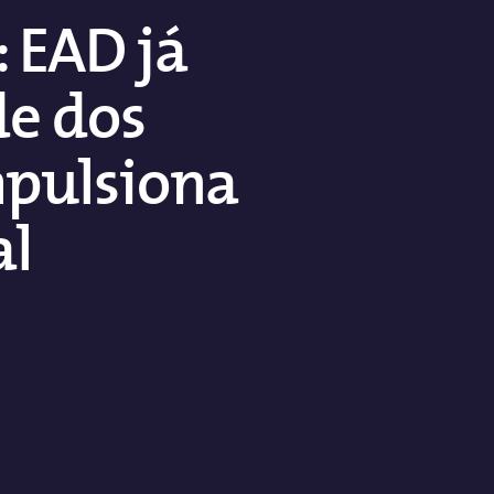
 EAD já
de dos
impulsiona
al